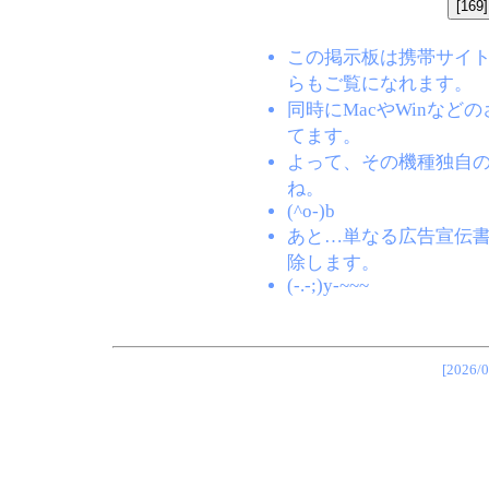
この掲示板は携帯サイト(EZW
らもご覧になれます。
同時にMacやWinな
てます。
よって、その機種独自
ね。
(^o-)b
あと…単なる広告宣伝
除します。
(-.-;)y-~~~
[202