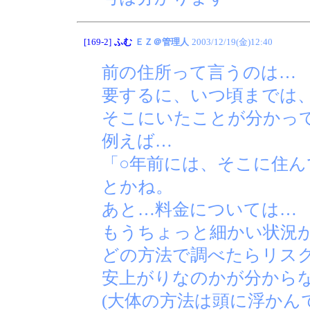
[169-2]
ふむ
ＥＺ＠管理人
2003/12/19(金)12:40
前の住所って言うのは…
要するに、いつ頃までは
そこにいたことが分かっ
例えば…
「○年前には、そこに住
とかね。
あと…料金については…
もうちょっと細かい状況
どの方法で調べたらリス
安上がりなのかが分から
(大体の方法は頭に浮かん