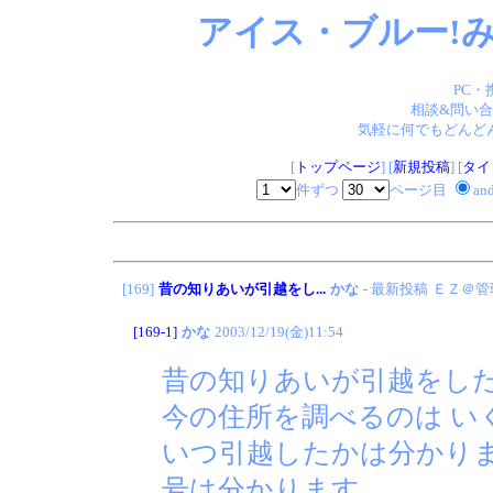
アイス・ブルー!み
PC・
相談&問い合
気軽に何でもどんどん
[
トップページ
] [
新規投稿
] [
タイ
件ずつ
ページ目
an
[169]
昔の知りあいが引越をし...
かな
- 最新投稿
ＥＺ＠管
[169-1]
かな
2003/12/19(金)11:54
昔の知りあいが引越をし
今の住所を調べるのは い
いつ引越したかは分かりま
号は分かります