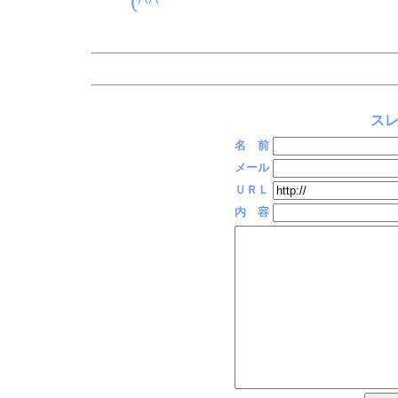
(^^ゞ
スレ
名 前
メール
ＵＲＬ
内 容