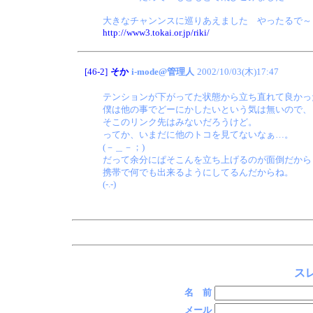
大きなチャンンスに巡りあえました やったるで～
http://www3.tokai.or.jp/riki/
[46-2]
そか
i-mode@管理人
2002/10/03(木)17:47
テンションが下がってた状態から立ち直れて良かっ
僕は他の事でどーにかしたいという気は無いので、
そこのリンク先はみないだろうけど。
ってか、いまだに他のトコを見てないなぁ…。
(－＿－；)
だって余分にぱそこんを立ち上げるのが面倒だから
携帯で何でも出来るようにしてるんだからね。
(-.-)
スレ
名 前
メール