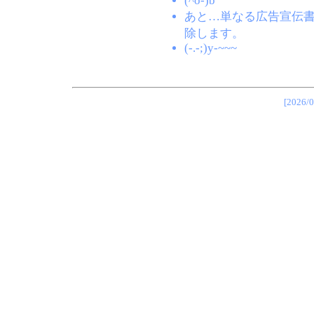
(^o-)b
あと…単なる広告宣伝
除します。
(-.-;)y-~~~
[202