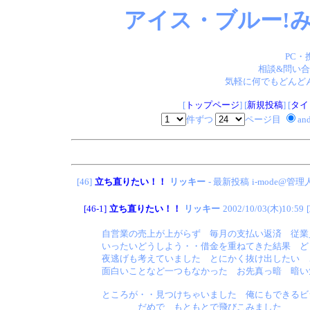
アイス・ブルー!み
PC・
相談&問い合
気軽に何でもどんどん
[
トップページ
] [
新規投稿
] [
タイ
件ずつ
ページ目
an
[46]
立ち直りたい！！
リッキー
- 最新投稿
i-mode@管理
[46-1]
立ち直りたい！！
リッキー
2002/10/03(木)10:59
[
自営業の売上が上がらず 毎月の支払い返済 従業
いったいどうしよう・・借金を重ねてきた結果 ど
夜逃げも考えていました とにかく抜け出したい 
面白いことなど一つもなかった お先真っ暗 暗い
ところが・・見つけちゃいました 俺にもできるビ
だめで もともとで飛びこみました