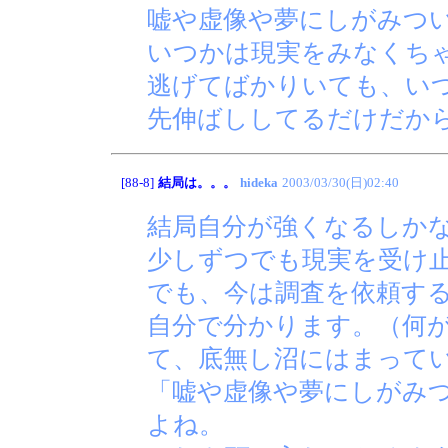
嘘や虚像や夢にしがみつ
いつかは現実をみなくち
逃げてばかりいても、い
先伸ばししてるだけだか
[88-8]
結局は。。。
hideka
2003/03/30(日)02:40
結局自分が強くなるしか
少しずつでも現実を受け
でも、今は調査を依頼す
自分で分かります。（何
て、底無し沼にはまって
「嘘や虚像や夢にしがみ
よね。