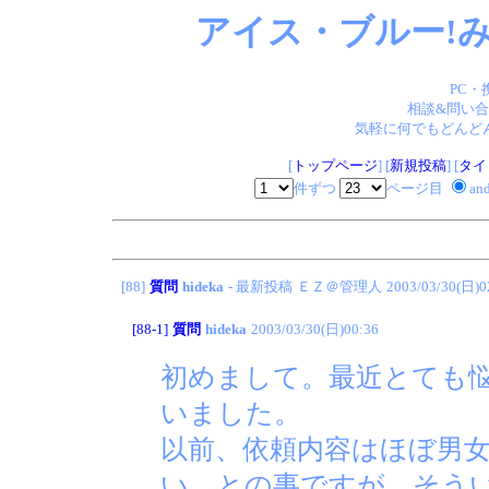
アイス・ブルー!み
PC・
相談&問い合
気軽に何でもどんどん
[
トップページ
] [
新規投稿
] [
タイ
件ずつ
ページ目
an
[88]
質問
hideka
- 最新投稿
ＥＺ＠管理人
2003/03/30(日)0
[88-1]
質問
hideka
2003/03/30(日)00:36
初めまして。最近とても
いました。
以前、依頼内容はほぼ男
い。との事ですが、そう