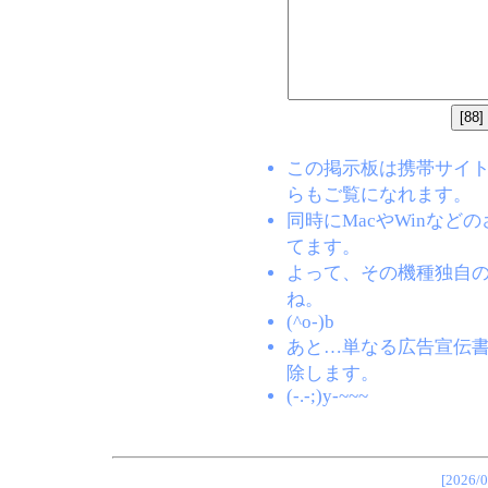
この掲示板は携帯サイト(EZW
らもご覧になれます。
同時にMacやWinな
てます。
よって、その機種独自
ね。
(^o-)b
あと…単なる広告宣伝
除します。
(-.-;)y-~~~
[202