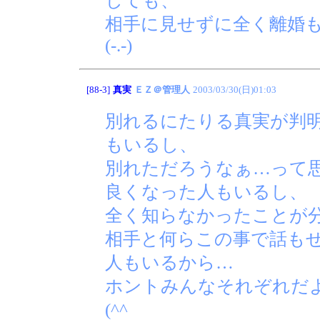
しても、
相手に見せずに全く離婚
(-.-)
[88-3]
真実
ＥＺ＠管理人
2003/03/30(日)01:03
別れるにたりる真実が判
もいるし、
別れただろうなぁ…って
良くなった人もいるし、
全く知らなかったことが
相手と何らこの事で話も
人もいるから…
ホントみんなそれぞれだ
(^^ゞ