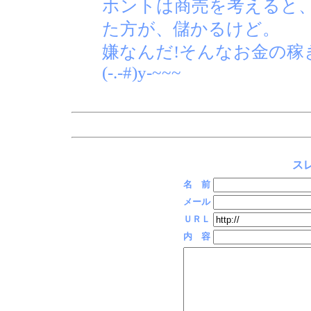
ホントは商売を考えると
た方が、儲かるけど。
嫌なんだ!そんなお金の稼ぎ
(-.-#)y-~~~
スレ
名 前
メール
ＵＲＬ
内 容