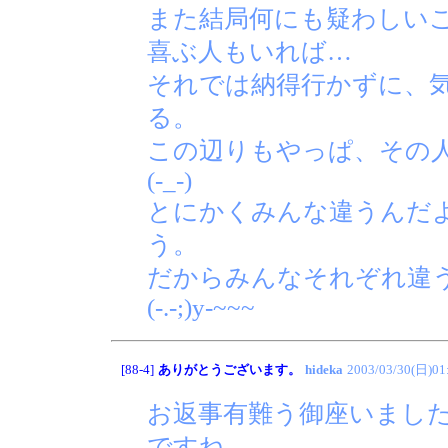
また結局何にも疑わしい
喜ぶ人もいれば…
それでは納得行かずに、
る。
この辺りもやっぱ、その
(-_-)
とにかくみんな違うんだ
う。
だからみんなそれぞれ違
(-.-;)y-~~~
[88-4]
ありがとうございます。
hideka
2003/03/30(日)01
お返事有難う御座いまし
ですね。