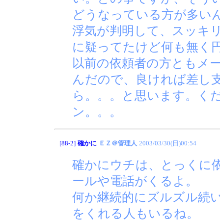
どうなっている方が多い
浮気が判明して、スッキ
に疑ってたけど何も無く
以前の依頼者の方ともメ
んだので、良ければ差し
ら。。。と思います。く
ン。。。
[88-2]
確かに
ＥＺ＠管理人
2003/03/30(日)00:54
確かにウチは、とっくに
ールや電話がくるよ。
何か継続的にズルズル続
をくれる人もいるね。