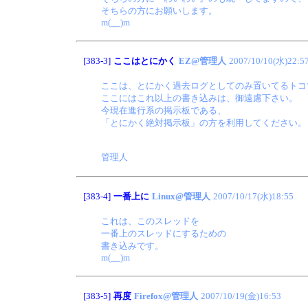
そちらの方にお願いします。
m(__)m
[383-3]
ここはとにかく
EZ@管理人
2007/10/10(水)22:5
ここは、とにかく過去ログとしてのみ置いてるトコ
ここにはこれ以上の書き込みは、御遠慮下さい。
今現在進行系の掲示板である、
「とにかく絶対掲示板」の方を利用してください。
管理人
[383-4]
一番上に
Linux@管理人
2007/10/17(水)18:55
これは、このスレッドを
一番上のスレッドにするための
書き込みです。
m(__)m
[383-5]
再度
Firefox@管理人
2007/10/19(金)16:53