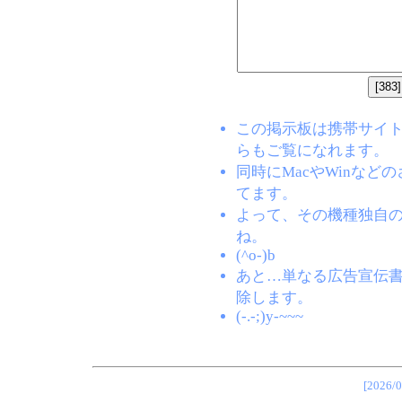
この掲示板は携帯サイト(EZW
らもご覧になれます。
同時にMacやWinな
てます。
よって、その機種独自
ね。
(^o-)b
あと…単なる広告宣伝
除します。
(-.-;)y-~~~
[202