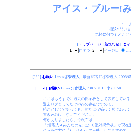
アイス・ブルー!み
PC・
相談&問い合
気軽に何でもどんどん
[
トップページ
] [
新規投稿
] [
タイ
件ずつ
ページ目
an
[383]
お願い
Linux@管理人
- 最新投稿
IE@管理人
2008/0
[383-1]
お願い
Linux@管理人
2007/10/10(水)01:59
ここはもうすでに過去の掲示板として設置している
過去ログとしてだけのみの存在ですので、
続きとしてであっても、新たに投稿って形であって
書き込みはしないでください。
何かありましたら、今現在は
『(管理人＆みんなの)とにかく絶対掲示板』が現在
そちらの方に『わいわい』のも統一してますので、