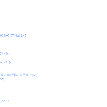
2008/05/07(水)12:45
9
ている…
あっても、
が現在進行形の掲示板であり、
ので、
)22:57