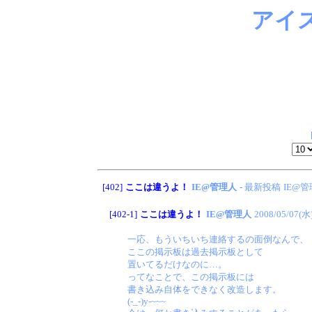
アイ
[402]
ここは違うよ！
IE@管理人
- 最新投稿
IE@
[402-1]
ここは違うよ！
IE@管理人
2008/05/07(水
一応、もういちいち連絡するの面倒なんで、
ここの掲示板は過去掲示板として
置いてるだけなのに…。
ってなことで、この掲示板には
書き込み自体をできなく改造します。
(-_-)y-~~~