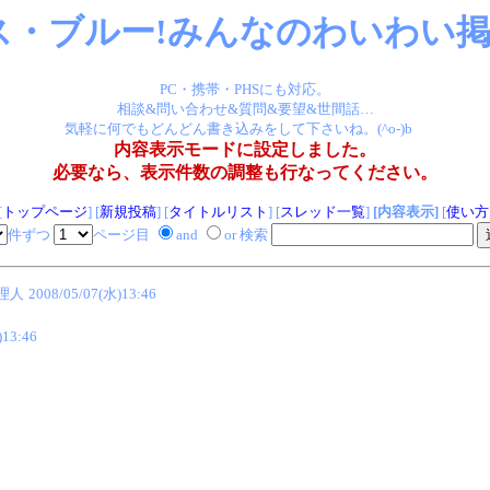
ス・ブルー!みんなのわいわい掲示
PC・携帯・PHSにも対応。
相談&問い合わせ&質問&要望&世間話…
気軽に何でもどんどん書き込みをして下さいね。(^o-)b
内容表示モードに設定しました。
必要なら、表示件数の調整も行なってください。
[
トップページ
] [
新規投稿
] [
タイトルリスト
] [
スレッド一覧
]
[内容表示]
[
使い方
件ずつ
ページ目
and
or 検索
管理人
2008/05/07(水)13:46
)13:46