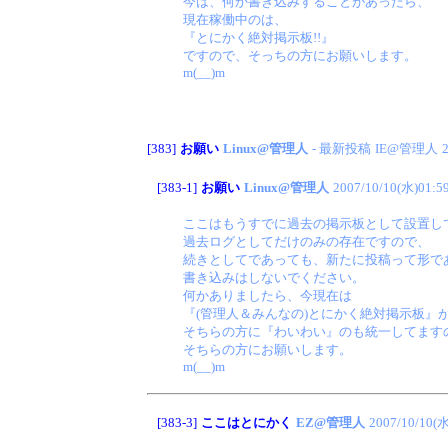
今は、何か書き込みすることがあったら、
現在稼働中のは、
『とにかく絶対掲示板!!』
ですので、そっちの方にお願いします。
m(__)m
[383]
お願い
Linux@管理人
- 最新投稿
IE@管理人
[383-1]
お願い
Linux@管理人
2007/10/10(水)01:5
ここはもうすでに過去の掲示板として設置し
過去ログとしてだけのみの存在ですので、
続きとしてであっても、新たに投稿って形で
書き込みはしないでください。
何かありましたら、今現在は
『(管理人＆みんなの)とにかく絶対掲示板』
そちらの方に『わいわい』のも統一してます
そちらの方にお願いします。
m(__)m
[383-3]
ここはとにかく
EZ@管理人
2007/10/10(水