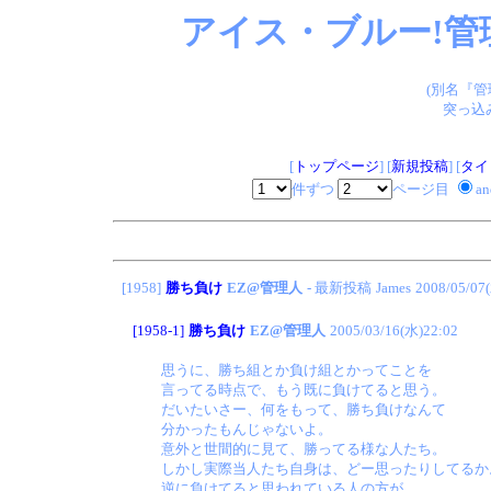
アイス・ブルー!管
(別名『
突っ込
[
トップページ
] [
新規投稿
] [
タイ
件ずつ
ページ目
a
[1958]
勝ち負け
EZ@管理人
- 最新投稿
James
2008/05/07
[1958-1]
勝ち負け
EZ@管理人
2005/03/16(水)22:02
思うに、勝ち組とか負け組とかってことを
言ってる時点で、もう既に負けてると思う。
だいたいさー、何をもって、勝ち負けなんて
分かったもんじゃないよ。
意外と世間的に見て、勝ってる様な人たち。
しかし実際当人たち自身は、どー思ったりしてるか
逆に負けてると思われている人の方が…