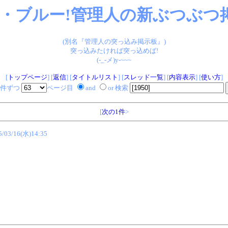
・ブルー!管理人の新ぶつぶつ掲
(別名『管理人の突っ込み掲示板』)
突っ込みたければ突っ込めば!
(-_-メ)y-~~~
[
トップページ
] [
返信
] [
タイトルリスト
] [
スレッド一覧
] [
内容表示
] [
使い方
]
件ずつ
ページ目
and
or 検索
[
次の1件
>
5/03/16(水)14:35