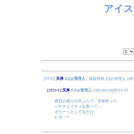
アイス
[1950]
天丼
EZ@管理人
- 最新投稿
EZ@管理人
200
[1950-1]
天丼
EZ@管理人
2005/03/16(水)14:35
昨日の残りの天ぷらで、天丼作って、
バナナとイチゴを食べて…
ボケーッとしてるだけ。
(-.-)y-~~~