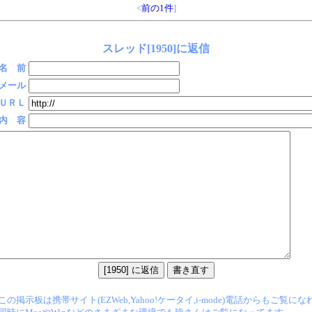
<
前の1件
]
スレッド[1950]に返信
名 前
メール
ＵＲＬ
内 容
この掲示板は携帯サイト(EZWeb,Yahoo!ケータイ,i-mode)電話からもご覧に