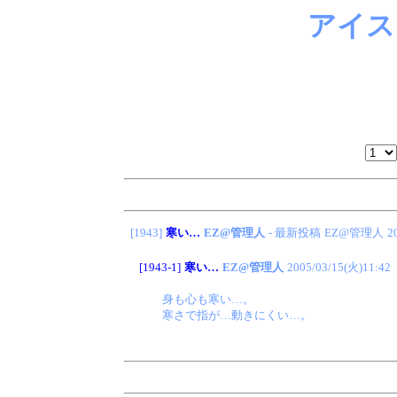
アイス
[1943]
寒い…
EZ@管理人
- 最新投稿
EZ@管理人
2
[1943-1]
寒い…
EZ@管理人
2005/03/15(火)11:42
身も心も寒い…。
寒さで指が…動きにくい…。