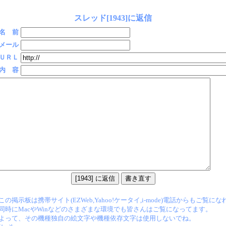
スレッド[1943]に返信
名 前
メール
ＵＲＬ
内 容
この掲示板は携帯サイト(EZWeb,Yahoo!ケータイ,i-mode)電話からもご覧に
同時にMacやWinなどのさまざまな環境でも皆さんはご覧になってます。
よって、その機種独自の絵文字や機種依存文字は使用しないでね。