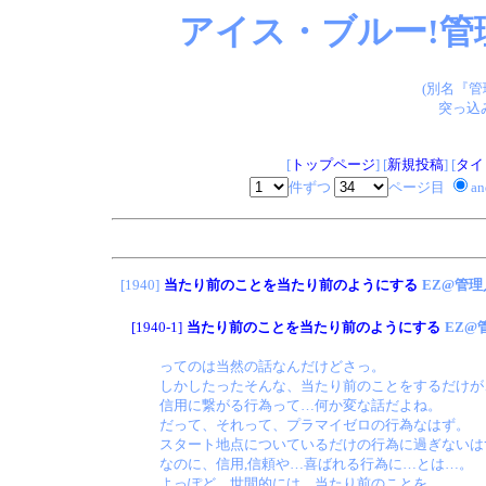
アイス・ブルー!管
(別名『
突っ込
[
トップページ
] [
新規投稿
] [
タイ
件ずつ
ページ目
a
[1940]
当たり前のことを当たり前のようにする
EZ@管理
[1940-1]
当たり前のことを当たり前のようにする
EZ@
ってのは当然の話なんだけどさっ。
しかしたったそんな、当たり前のことをするだけが
信用に繋がる行為って…何か変な話だよね。
だって、それって、プラマイゼロの行為なはず。
スタート地点についているだけの行為に過ぎないは
なのに、信用,信頼や…喜ばれる行為に…とは…。
よっぽど、世間的には、当たり前のことを、