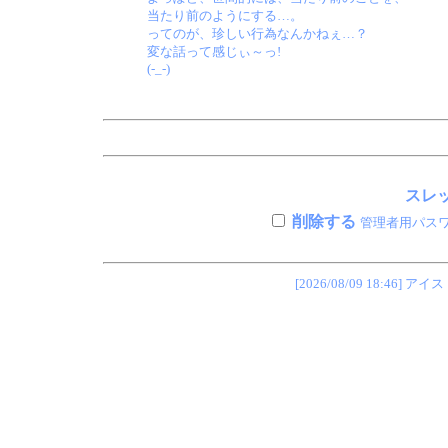
当たり前のようにする…。
ってのが、珍しい行為なんかねぇ…？
変な話って感じぃ～っ!
(-_-)
スレッ
削除する
管理者用パス
[2026/08/09 18:4