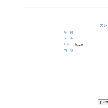
スレ
名 前
メール
ＵＲＬ
内 容