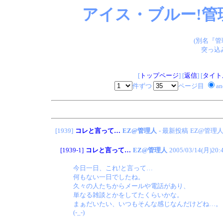
アイス・ブルー!管
(別名『
突っ込
[
トップページ
] [
返信
] [
タイト
件ずつ
ページ目
a
[1939]
コレと言って…
EZ@管理人
- 最新投稿
EZ@管理
[1939-1]
コレと言って…
EZ@管理人
2005/03/14(月)20:
今日一日、これ!と言って…
何もない一日でしたね。
久々の人たちからメールや電話があり、
単なる雑談とかをしてたくらいかな。
まぁだいたい、いつもそんな感じなんだけどね…。
(-_-)