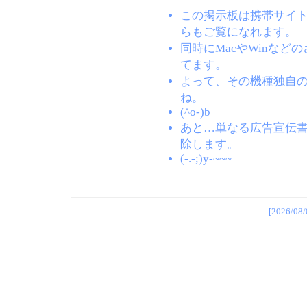
この掲示板は携帯サイト(EZW
らもご覧になれます。
同時にMacやWinな
てます。
よって、その機種独自
ね。
(^o-)b
あと…単なる広告宣伝
除します。
(-.-;)y-~~~
[2026/