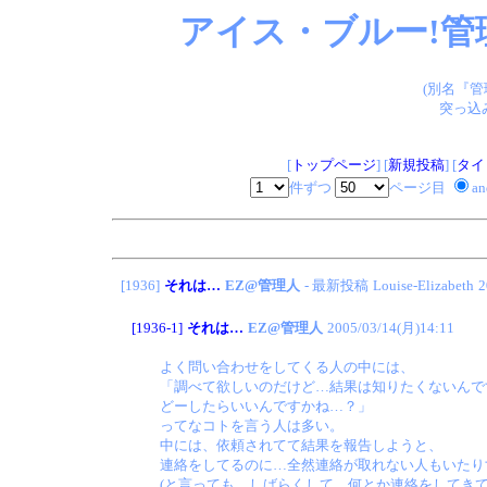
アイス・ブルー!管
(別名『
突っ込
[
トップページ
] [
新規投稿
] [
タイ
件ずつ
ページ目
a
[1936]
それは…
EZ@管理人
- 最新投稿
Louise-Elizabeth
2
[1936-1]
それは…
EZ@管理人
2005/03/14(月)14:11
よく問い合わせをしてくる人の中には、
「調べて欲しいのだけど…結果は知りたくないんで
どーしたらいいんですかね…？」
ってなコトを言う人は多い。
中には、依頼されてて結果を報告しようと、
連絡をしてるのに…全然連絡が取れない人もいたり
(と言っても…しばらくして、何とか連絡をしてきて