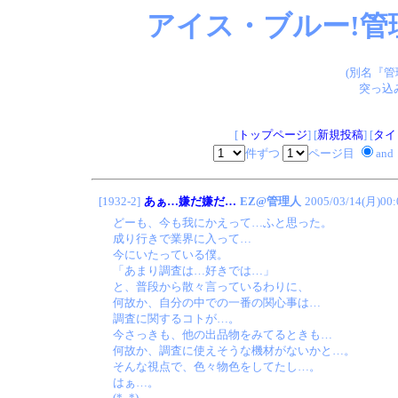
アイス・ブルー!管
(別名『
突っ込
[
トップページ
] [
新規投稿
] [
タイ
件ずつ
ページ目
and
[1932-2]
あぁ…嫌だ嫌だ…
EZ@管理人
2005/03/14(月)00:
どーも、今も我にかえって…ふと思った。
成り行きで業界に入って…
今にいたっている僕。
「あまり調査は…好きでは…」
と、普段から散々言っているわりに、
何故か、自分の中での一番の関心事は…
調査に関するコトが…。
今さっきも、他の出品物をみてるときも…
何故か、調査に使えそうな機材がないかと…。
そんな視点で、色々物色をしてたし…。
はぁ…。
(*_*)