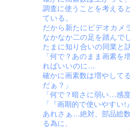
調査に使うことを考える
ている。
だから新たにビデオカメ
なかなか二の足を踏んで
たまに知り合いの同業と
「何で？あのまま画素を
ればいいのに…
確かに画素数は増やして
だぁ？」
「何で？暗さに弱い…感
「『画期的で使いやすい!
あれさぁ…絶対、部品総
る為に、