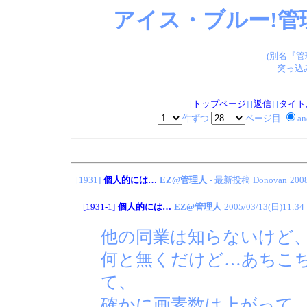
アイス・ブルー!管
(別名『
突っ込
[
トップページ
] [
返信
] [
タイト
件ずつ
ページ目
a
[1931]
個人的には…
EZ@管理人
- 最新投稿
Donovan
200
[1931-1]
個人的には…
EZ@管理人
2005/03/13(日)11:34
他の同業は知らないけど
何と無くだけど…あちこ
て、
確かに画素数は上がって