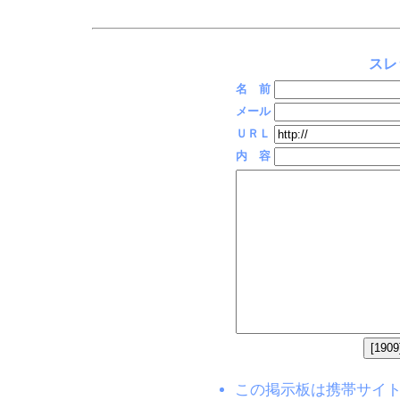
スレ
名 前
メール
ＵＲＬ
内 容
この掲示板は携帯サイト(EZW