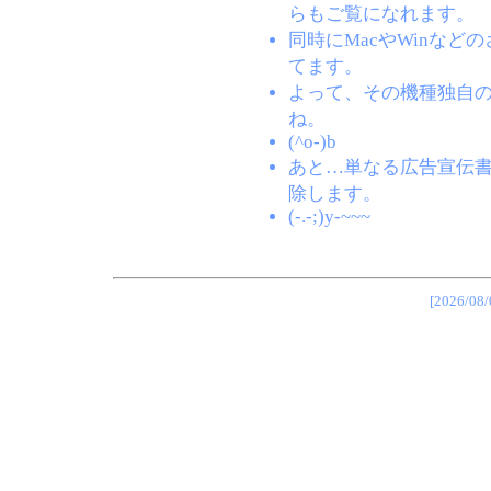
らもご覧になれます。
同時にMacやWinな
てます。
よって、その機種独自
ね。
(^o-)b
あと…単なる広告宣伝
除します。
(-.-;)y-~~~
[2026/