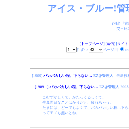
アイス・ブルー!管
(別名『
突っ込
[
トップページ
] [
返信
] [
タイト
件ずつ
ページ目
a
[1909]
バカバカしい程、下らない…
EZ@管理人
- 最新投
[1909-1]
バカバカしい程、下らない…
EZ@管理人
2005
こむずかしくて、かたっくるしくて、
生真面目なことばかりだと、疲れちゃう。
たまには、どーでもよくて、バカバカしい程…下ら
ってモノも無いとね。