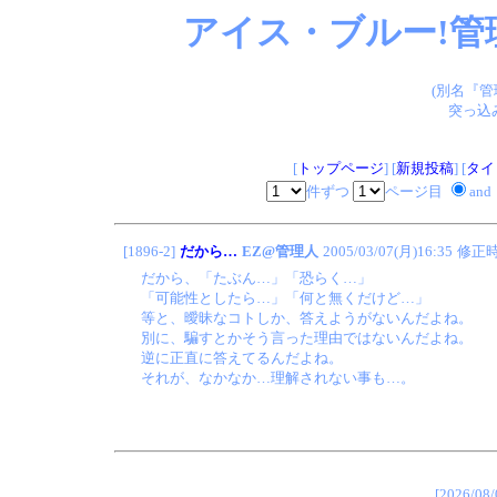
アイス・ブルー!管
(別名『
突っ込
[
トップページ
] [
新規投稿
] [
タイ
件ずつ
ページ目
and
[1896-2]
だから…
EZ@管理人
2005/03/07(月)16:35
修正
だから、「たぶん…」「恐らく…」
「可能性としたら…」「何と無くだけど…」
等と、曖昧なコトしか、答えようがないんだよね。
別に、騙すとかそう言った理由ではないんだよね。
逆に正直に答えてるんだよね。
それが、なかなか…理解されない事も…。
[2026/