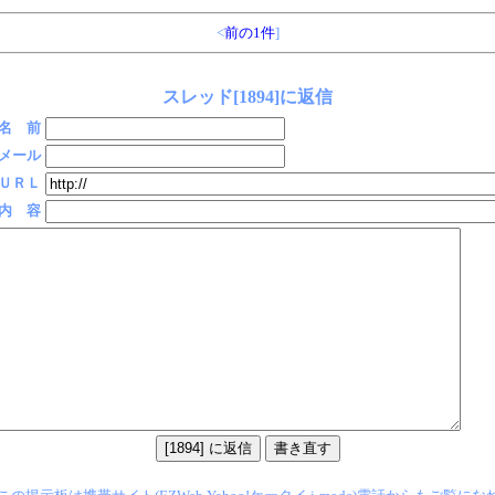
<
前の1件
]
スレッド[1894]に返信
名 前
メール
ＵＲＬ
内 容