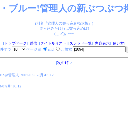
・ブルー!管理人の新ぶつぶつ掲
(別名『管理人の突っ込み掲示板』)
突っ込みたければ突っ込めば!
(-_-メ)y-~~~
[
トップページ
] [
返信
] [
タイトルリスト
] [
スレッド一覧
] [
内容表示
] [
使い方
]
件ずつ
ページ目
and
or 検索
[
次の1件
>
EZ@管理人
2005/03/07(月)16:12
3/07(月)16:12