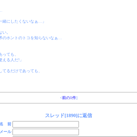
…
一緒にしたくないなぁ…」
ない。
界のホントのトコを知らないなぁ…
あっても、
使える人だ!」
してるだけであっても、
。
<
前の1件
]
スレッド[1890]に返信
名 前
メール