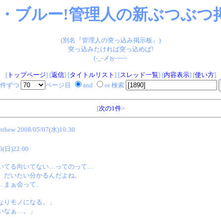
・ブルー!管理人の新ぶつぶつ掲
(別名『管理人の突っ込み掲示板』)
突っ込みたければ突っ込めば!
(-_-メ)y-~~~
[
トップページ
] [
返信
] [
タイトルリスト
] [
スレッド一覧
] [
内容表示
] [
使い方
]
件ずつ
ページ目
and
or 検索
[
次の1件
>
tthew
2008/05/07(水)10:30
6(日)22:00
いてる向いてない…ってのって…
、だいたい分かるんだよね。
…まぁ会って、
なりモノになる。」
いなぁ…。」