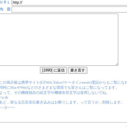
ＵＲＬ
内 容
この掲示板は携帯サイト(EZWeb,Yahoo!ケータイ,i-mode)電話からもご覧に
同時にMacやWinなどのさまざまな環境でも皆さんはご覧になってます。
よって、その機種独自の絵文字や機種依存文字は使用しないでね。
(^o-)b
あと…単なる広告宣伝書き込みはお断りします。って言うか…削除します。
(-.-;)y-~~~