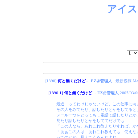
アイス
[1890]
何と無くだけど…
EZ@管理人
- 最新投稿
Ma
[1890-1]
何と無くだけど…
EZ@管理人
2005/03/0
最近…ってわけじゃないけど、この仕事に向
その人をみてたり、話したりとかをしてると
メール一つをとっても…電話で話したりとか
見たり話したりとかをしててだけでも…
「この人なら、あれこれ教えたりすれば、か
「あぁこの人は…あれこれ教えても…使えな
ってのとか…見えてくるんだよね。