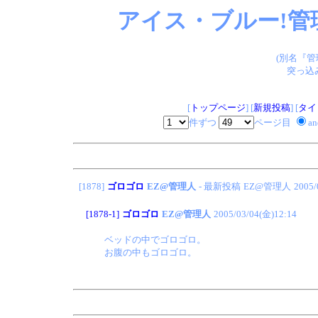
アイス・ブルー!管
(別名『
突っ込
[
トップページ
] [
新規投稿
] [
タイ
件ずつ
ページ目
a
[1878]
ゴロゴロ
EZ@管理人
- 最新投稿
EZ@管理人
2005/
[1878-1]
ゴロゴロ
EZ@管理人
2005/03/04(金)12:14
ベッドの中でゴロゴロ。
お腹の中もゴロゴロ。