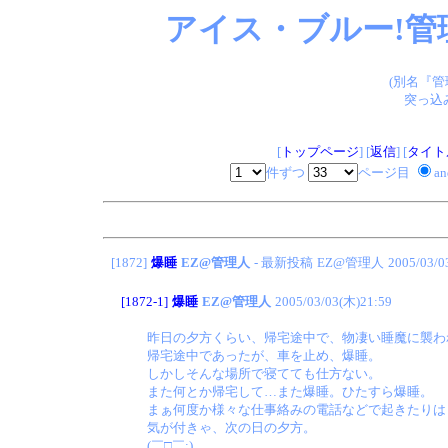
アイス・ブルー!管
(別名『
突っ込
[
トップページ
] [
返信
] [
タイト
件ずつ
ページ目
a
[1872]
爆睡
EZ@管理人
- 最新投稿
EZ@管理人
2005/03/0
[1872-1]
爆睡
EZ@管理人
2005/03/03(木)21:59
昨日の夕方くらい、帰宅途中で、物凄い睡魔に襲わ
帰宅途中であったが、車を止め、爆睡。
しかしそんな場所で寝てても仕方ない。
また何とか帰宅して…また爆睡。ひたすら爆睡。
まぁ何度か様々な仕事絡みの電話などで起きたりは
気が付きゃ、次の日の夕方。
(￣□￣;)