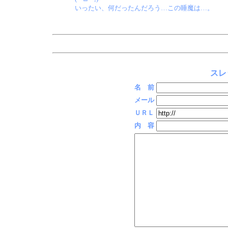
いったい、何だったんだろう…この睡魔は…。
スレ
名 前
メール
ＵＲＬ
内 容