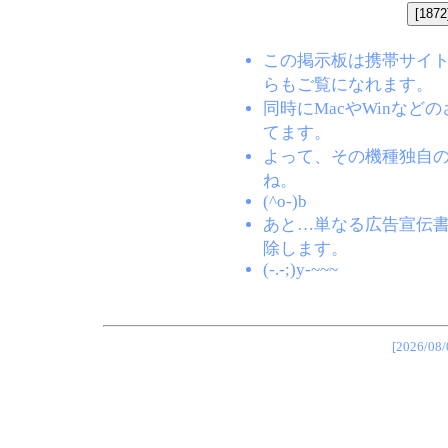
この掲示板は携帯サイト(EZW
らもご覧になれます。
同時にMacやWinな
てます。
よって、その機種独自
ね。
(^o-)b
あと…単なる広告宣伝
除します。
(-.-;)y-~~~
[2026/