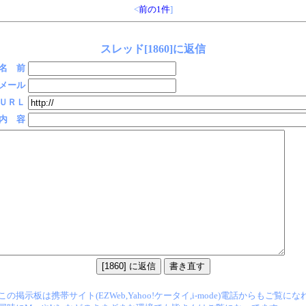
<
前の1件
]
スレッド[1860]に返信
名 前
メール
ＵＲＬ
内 容
この掲示板は携帯サイト(EZWeb,Yahoo!ケータイ,i-mode)電話からもご覧に