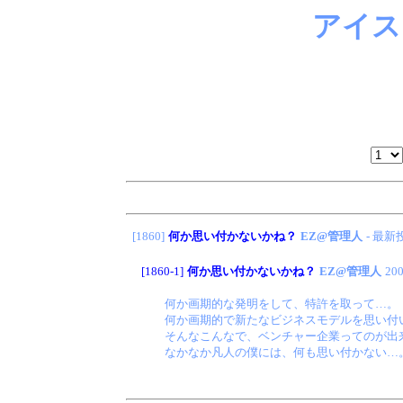
アイス
[1860]
何か思い付かないかね？
EZ@管理人
- 最新
[1860-1]
何か思い付かないかね？
EZ@管理人
200
何か画期的な発明をして、特許を取って…。
何か画期的で新たなビジネスモデルを思い付
そんなこんなで、ベンチャー企業ってのが出
なかなか凡人の僕には、何も思い付かない…