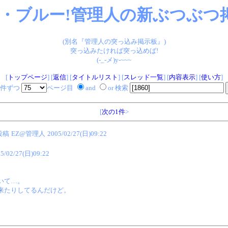
・ブルー!管理人の新ぶつぶつ掲
(別名『管理人の突っ込み掲示板』)
突っ込みたければ突っ込めば!
(-_-メ)y-~~~
[
トップページ
] [
返信
] [
タイトルリスト
] [
スレッド一覧
] [
内容表示
] [
使い方
]
件ずつ
ページ目
and
or 検索
[
次の1件
>
投稿
EZ@管理人
2005/02/27(日)09:22
5/02/27(日)09:22
いて…。
来たりしてるんだけど。
。