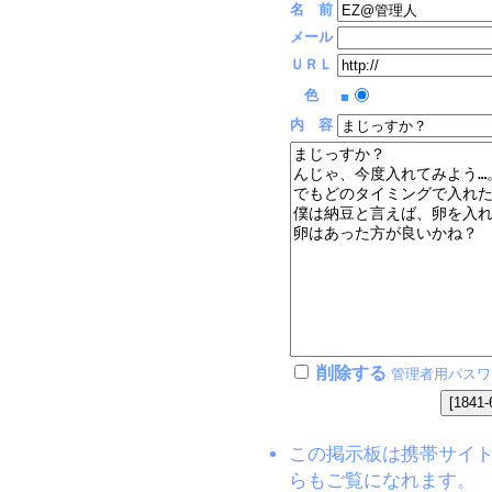
名 前
メール
ＵＲＬ
色
■
内 容
削除する
管理者用パスワ
この掲示板は携帯サイト(EZW
らもご覧になれます。