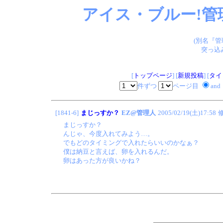
アイス・ブルー!管
(別名『
突っ込
[
トップページ
] [
新規投稿
] [
タイ
件ずつ
ページ目
and
[1841-6]
まじっすか？
EZ@管理人
2005/02/19(土)17:58
まじっすか？
んじゃ、今度入れてみよう…。
でもどのタイミングで入れたらいいのかなぁ？
僕は納豆と言えば、卵を入れるんだ。
卵はあった方が良いかね？