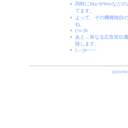
同時にMacやWinな
てます。
よって、その機種独自
ね。
(^o-)b
あと…単なる広告宣伝
除します。
(-.-;)y-~~~
[2026/