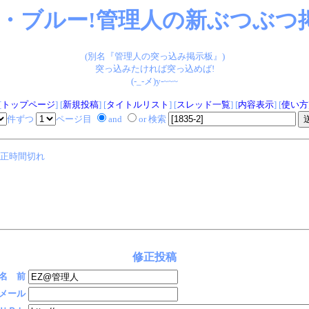
・ブルー!管理人の新ぶつぶつ掲
(別名『管理人の突っ込み掲示板』)
突っ込みたければ突っ込めば!
(-_-メ)y-~~~
[
トップページ
] [
新規投稿
] [
タイトルリスト
] [
スレッド一覧
] [
内容表示
] [
使い方
件ずつ
ページ目
and
or 検索
正時間切れ
修正投稿
名 前
メール