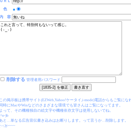
ＵＲＬ
色
■
内 容
削除する
管理者用パスワード
この掲示板は携帯サイト(EZWeb,Yahoo!ケータイ,i-mode)電話からもご覧に
同時にMacやWinなどのさまざまな環境でも皆さんはご覧になってます。
よって、その機種独自の絵文字や機種依存文字は使用しないでね。
(^o-)b
あと…単なる広告宣伝書き込みはお断りします。って言うか…削除します。
(-.-;)y-~~~