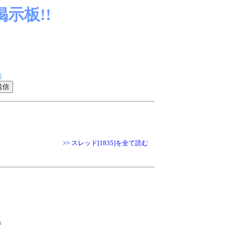
示板!!
]
>> スレッド[1835]を全て読む