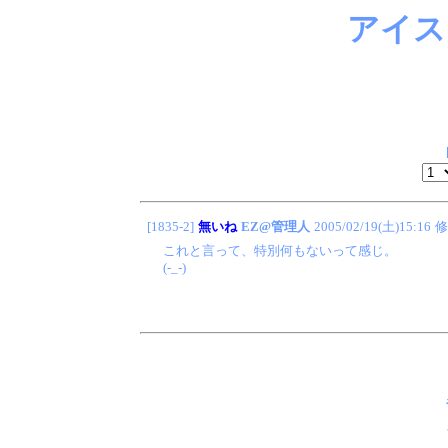
アイス
[1835-2]
無いね
EZ@管理人
2005/02/19(土)15:16
修
これと言って、特別何もないって感じ。
(-_-)