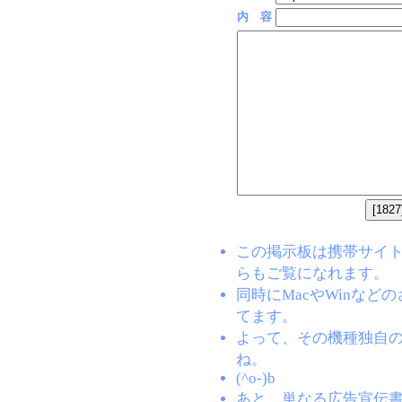
内 容
この掲示板は携帯サイト(EZW
らもご覧になれます。
同時にMacやWinな
てます。
よって、その機種独自
ね。
(^o-)b
あと…単なる広告宣伝