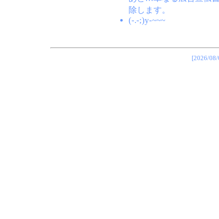
除します。
(-.-;)y-~~~
[2026/