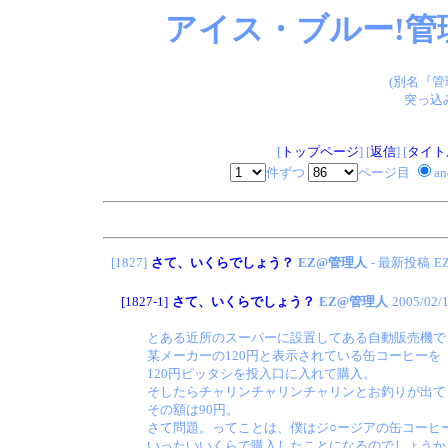
アイス・ブルー!管
(別名『
突っ込
[
トップページ
] [
返信
] [
タイト
件ずつ
ページ目
a
[1827]
さて、いくらでしょう？
EZ@管理人
- 最新投稿
E
[1827-1]
さて、いくらでしょう？
EZ@管理人
2005/02/
とある近所のスーパーに設置してある自動販売機で
某メーカーの120円と表示されている缶コーヒーを
120円ピッタシを投入口に入れて購入。
そしたらチャリンチャリンチャリンとお釣りが出て
その額は90円。
さて問題。ってことは、僕はジ○ージアの缶コーヒ
いったいいくらで購入したことになるのでしょうか