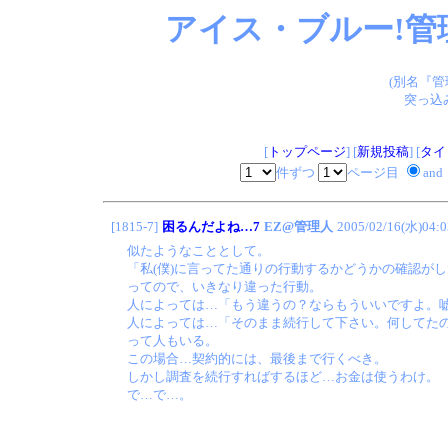
アイス・ブルー!管
(別名『
突っ込
[
トップページ
] [
新規投稿
] [
タイ
件ずつ
ページ目
and
[1815-7]
困るんだよね…7
EZ@管理人
2005/02/16(水)04:0
似たようなこととして。
「私(僕)に言ってた通りの行動するかどうかの確認が
ってので、いきなり違った行動。
人によっては…「もう違うの？ならもういいですよ。
人によっては…「そのまま続行して下さい。何してた
って人もいる。
この場合…契約的には、最後まで行くべき。
しかし調査を続行すればするほど…お金は使うわけ。
で…で…。