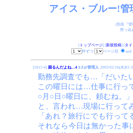
アイス・ブルー!管
(別名『
突っ込
[
トップページ
] [
新規投稿
] [
タイ
件ずつ
ページ目
and
[1815-4]
困るんだよね…4
EZ@管理人
2005/02/16(水)03:3
勤務先調査でも…「だいた
この曜日には…仕事に行っ
○月○日○曜日に、頼むね。
と、言われ…現場に行って
「あれ？旅行にでも行って
それなら今日は無かった事