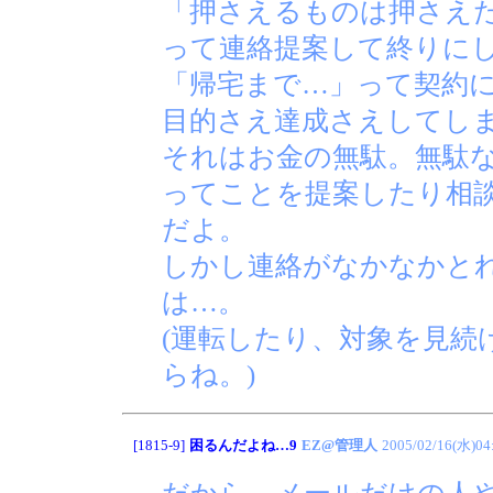
「押さえるものは押さえ
って連絡提案して終りに
「帰宅まで…」って契約
目的さえ達成さえしてし
それはお金の無駄。無駄
ってことを提案したり相
だよ。
しかし連絡がなかなかと
は…。
(運転したり、対象を見続
らね。)
[1815-9]
困るんだよね…9
EZ@管理人
2005/02/16(水)04