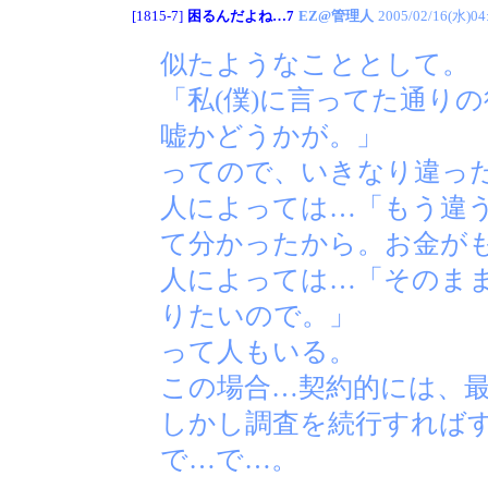
[1815-7]
困るんだよね…7
EZ@管理人
2005/02/16(水)04
似たようなこととして。
「私(僕)に言ってた通り
嘘かどうかが。」
ってので、いきなり違っ
人によっては…「もう違
て分かったから。お金が
人によっては…「そのま
りたいので。」
って人もいる。
この場合…契約的には、
しかし調査を続行すれば
で…で…。