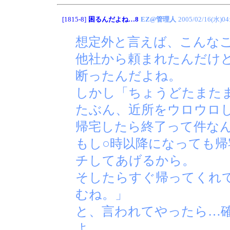
[1815-8]
困るんだよね…8
EZ@管理人
2005/02/16(水)04
想定外と言えば、こんな
他社から頼まれたんだけ
断ったんだよね。
しかし「ちょうどたまた
たぶん、近所をウロウロ
帰宅したら終了って件な
もし○時以降になっても
チしてあげるから。
そしたらすぐ帰ってくれ
むね。」
と、言われてやったら…
よ。