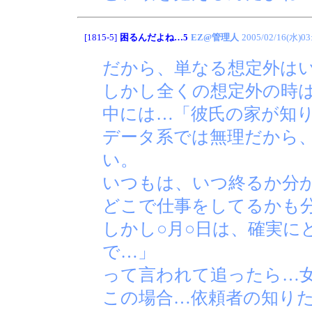
[1815-5]
困るんだよね…5
EZ@管理人
2005/02/16(水)03
だから、単なる想定外は
しかし全くの想定外の時
中には…「彼氏の家が知
データ系では無理だから
い。
いつもは、いつ終るか分
どこで仕事をしてるかも
しかし○月○日は、確実に
で…」
って言われて追ったら…
この場合…依頼者の知り