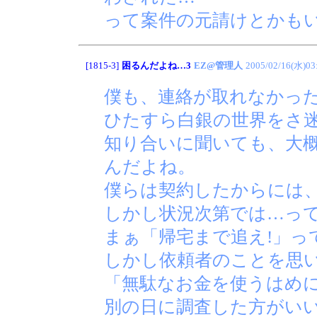
って案件の元請けとかも
[1815-3]
困るんだよね…3
EZ@管理人
2005/02/16(水)03
僕も、連絡が取れなかっ
ひたすら白銀の世界をさ
知り合いに聞いても、大
んだよね。
僕らは契約したからには
しかし状況次第では…っ
まぁ「帰宅まで追え!」っ
しかし依頼者のことを思
「無駄なお金を使うはめ
別の日に調査した方がい