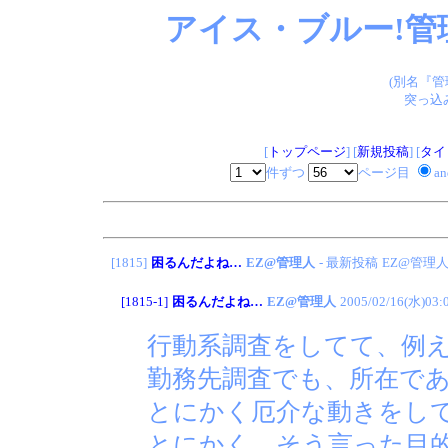
アイス・ブルー!管
(別名『
突っ込
[
トップページ
] [
新規投稿
] [
タイ
件ずつ
ページ目
a
[1815]
困るんだよね…
EZ@管理人
- 最新投稿
EZ@管理
[1815-1]
困るんだよね…
EZ@管理人
2005/02/16(水)03:
行動系調査をしてて、例
勤務先調査でも、所在で
とにかく厄介な動きをし
とにかく、そう言った目