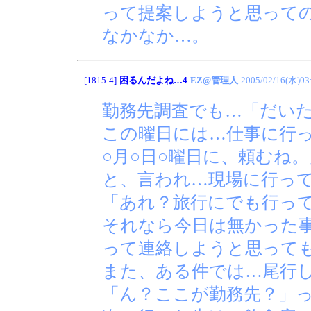
って提案しようと思って
なかなか…。
[1815-4]
困るんだよね…4
EZ@管理人
2005/02/16(水)03
勤務先調査でも…「だい
この曜日には…仕事に行
○月○日○曜日に、頼むね。
と、言われ…現場に行っ
「あれ？旅行にでも行っ
それなら今日は無かった
って連絡しようと思って
また、ある件では…尾行
「ん？ここが勤務先？」