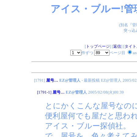
アイス・ブルー!管
(別名『
突っ込
[
トップページ
] [
返信
] [
タイト
件ずつ
ページ目
a
[1791]
屋号…
EZ@管理人
- 最新投稿
EZ@管理人
2005/02
[1791-1]
屋号…
EZ@管理人
2005/02/08(火)00:39
とにかくこんな屋号なの
便利屋何でも屋だと思わ
アイス・ブルー探偵社。
で、屋号を…色々考えて