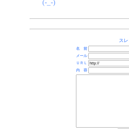
(-_-)
スレ
名 前
メール
ＵＲＬ
内 容