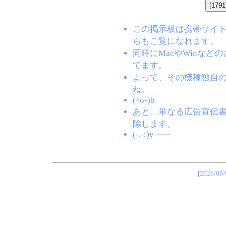
この掲示板は携帯サイト(EZW
らもご覧になれます。
同時にMacやWinな
てます。
よって、その機種独自
ね。
(^o-)b
あと…単なる広告宣伝
除します。
(-.-;)y-~~~
[2026/