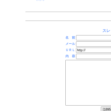
スレ
名 前
メール
ＵＲＬ
内 容