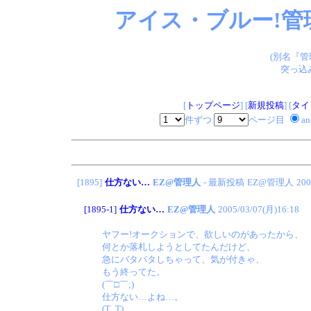
アイス・ブルー!管
(別名『
突っ込
[
トップページ
] [
新規投稿
] [
タイ
件ずつ
ページ目
a
[1895]
仕方ない…
EZ@管理人
- 最新投稿
EZ@管理人
200
[1895-1]
仕方ない…
EZ@管理人
2005/03/07(月)16:18
ヤフー!オークションで、欲しいのがあったから、
何とか落札しようとしてたんだけど、
急にバタバタしちゃって、気が付きゃ、
もう終ってた。
(￣□￣;)
仕方ない…よね…。
(T_T)