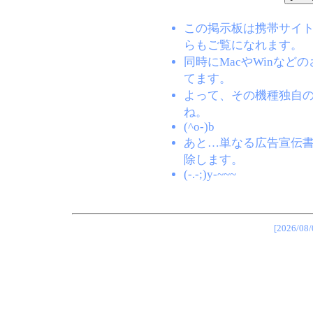
この掲示板は携帯サイト(EZW
らもご覧になれます。
同時にMacやWinな
てます。
よって、その機種独自
ね。
(^o-)b
あと…単なる広告宣伝
除します。
(-.-;)y-~~~
[2026/