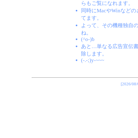
らもご覧になれます。
同時にMacやWinな
てます。
よって、その機種独自
ね。
(^o-)b
あと…単なる広告宣伝
除します。
(-.-;)y-~~~
[2026/