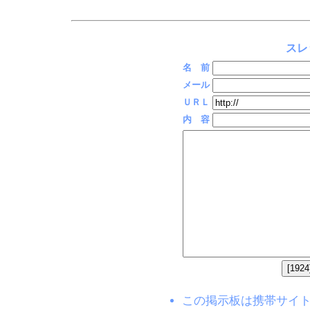
スレ
名 前
メール
ＵＲＬ
内 容
この掲示板は携帯サイト(EZW