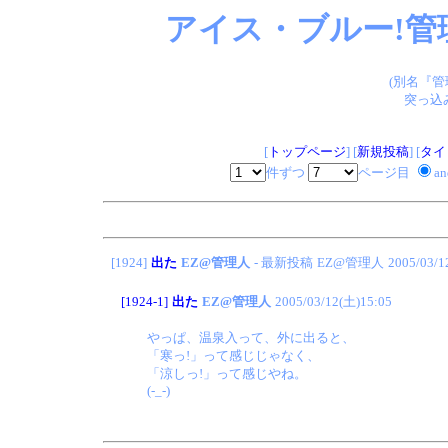
アイス・ブルー!管
(別名『
突っ込
[
トップページ
] [
新規投稿
] [
タイ
件ずつ
ページ目
a
[1924]
出た
EZ@管理人
- 最新投稿
EZ@管理人
2005/03/1
[1924-1]
出た
EZ@管理人
2005/03/12(土)15:05
やっぱ、温泉入って、外に出ると、
「寒っ!」って感じじゃなく、
「涼しっ!」って感じやね。
(-_-)