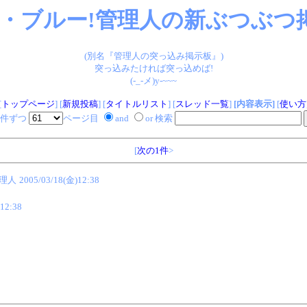
・ブルー!管理人の新ぶつぶつ掲
(別名『管理人の突っ込み掲示板』)
突っ込みたければ突っ込めば!
(-_-メ)y-~~~
[
トップページ
] [
新規投稿
] [
タイトルリスト
] [
スレッド一覧
]
[内容表示]
[
使い方
件ずつ
ページ目
and
or 検索
[
次の1件
>
管理人
2005/03/18(金)12:38
12:38