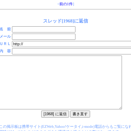
<
前の1件
]
スレッド[1968]に返信
名 前
メール
ＵＲＬ
内 容
この掲示板は携帯サイト(EZWeb,Yahoo!ケータイ,i-mode)電話からもご覧に