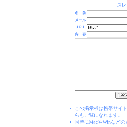
スレ
名 前
メール
ＵＲＬ
内 容
この掲示板は携帯サイト(EZW
らもご覧になれます。
同時にMacやWinな