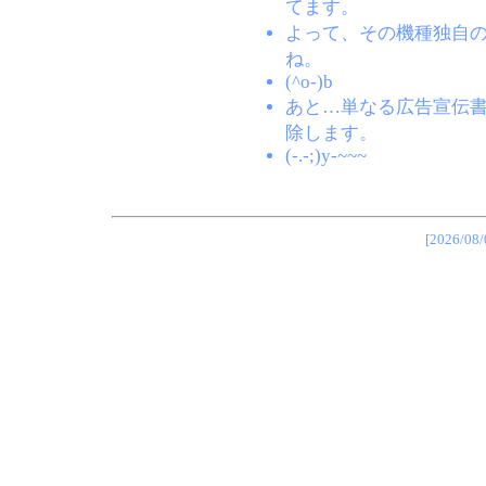
てます。
よって、その機種独自
ね。
(^o-)b
あと…単なる広告宣伝
除します。
(-.-;)y-~~~
[2026/