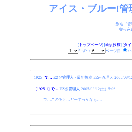
アイス・ブルー!管
(別名『
突っ込
[
トップページ
] [
新規投稿
] [
タイ
件ずつ
ページ目
a
[1925]
で…
EZ@管理人
- 最新投稿
EZ@管理人
2005/03/1
[1925-1]
で…
EZ@管理人
2005/03/12(土)15:06
で…このあと…どーすっかなぁ…。