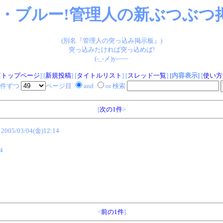
・ブルー!管理人の新ぶつぶつ掲
(別名『管理人の突っ込み掲示板』)
突っ込みたければ突っ込めば!
(-_-メ)y-~~~
[
トップページ
] [
新規投稿
] [
タイトルリスト
] [
スレッド一覧
]
[内容表示]
[
使い方
件ずつ
ページ目
and
or 検索
[
次の1件
>
2005/03/04(金)12:14
4
<
前の1件
]