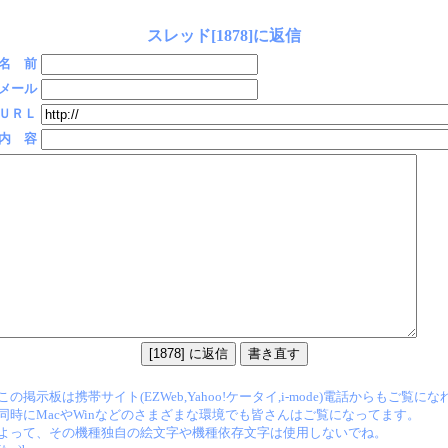
スレッド[1878]に返信
名 前
メール
ＵＲＬ
内 容
この掲示板は携帯サイト(EZWeb,Yahoo!ケータイ,i-mode)電話からもご覧に
同時にMacやWinなどのさまざまな環境でも皆さんはご覧になってます。
よって、その機種独自の絵文字や機種依存文字は使用しないでね。