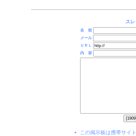
スレ
名 前
メール
ＵＲＬ
内 容
この掲示板は携帯サイト(EZW