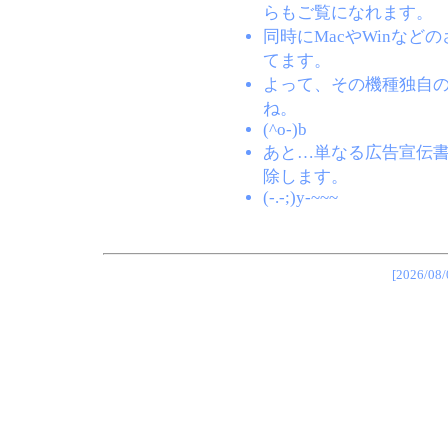
らもご覧になれます。
同時にMacやWinな
てます。
よって、その機種独自
ね。
(^o-)b
あと…単なる広告宣伝
除します。
(-.-;)y-~~~
[2026/