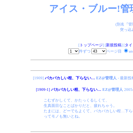
アイス・ブルー!管
(別名『
突っ込
[
トップページ
] [
新規投稿
] [
タイ
件ずつ
ページ目
a
[1909]
バカバカしい程、下らない…
EZ@管理人
- 最新投
[1909-1]
バカバカしい程、下らない…
EZ@管理人
2005
こむずかしくて、かたっくるしくて、
生真面目なことばかりだと、疲れちゃう。
たまには、どーでもよくて、バカバカしい程…下ら
ってモノも無いとね。