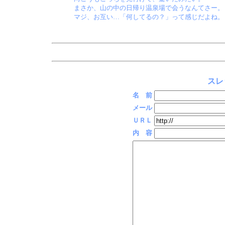
まさか、山の中の日帰り温泉場で会うなんてさー。
マジ、お互い…「何してるの？」って感じだよね。
スレ
名 前
メール
ＵＲＬ
内 容