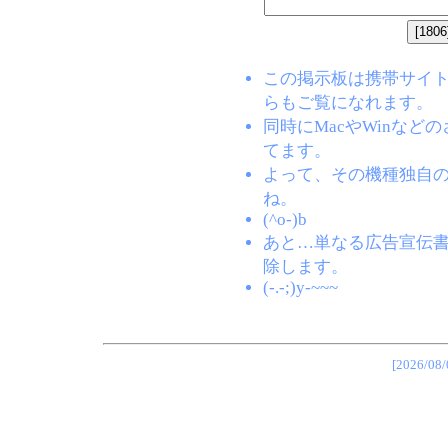
この掲示板は携帯サイト(EZW
らもご覧になれます。
同時にMacやWinな
てます。
よって、その機種独自
ね。
(^o-)b
あと…単なる広告宣伝
除します。
(-.-;)y-~~~
[2026/