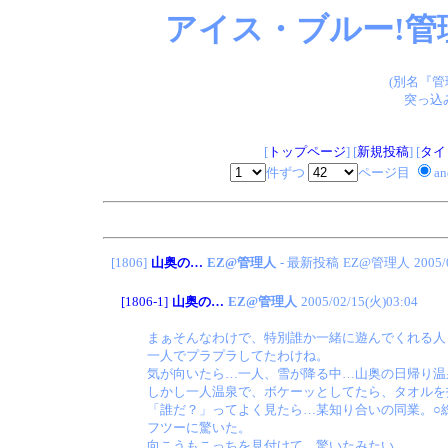
アイス・ブルー!管
(別名『
突っ込
[
トップページ
] [
新規投稿
] [
タイ
件ずつ
ページ目
a
[1806]
山奥の…
EZ@管理人
- 最新投稿
EZ@管理人
2005/
[1806-1]
山奥の…
EZ@管理人
2005/02/15(火)03:04
まぁそんなわけで、特別誰か一緒に遊んでくれる人
一人でプラプラしてたわけね。
気が向いたら…一人、雪が降る中…山奥の日帰り温
しかし一人温泉で、ボケーッとしてたら、タオルを
「誰だ？」ってよく見たら…某知り合いの同業。○
フツーに驚いた。
向こうもこっちを見付けて、驚いたみたい。