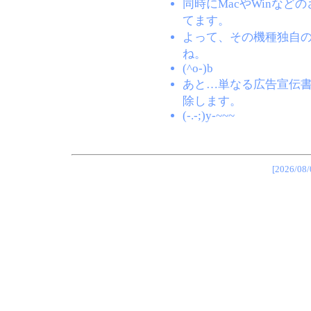
同時にMacやWinな
てます。
よって、その機種独自
ね。
(^o-)b
あと…単なる広告宣伝
除します。
(-.-;)y-~~~
[2026/