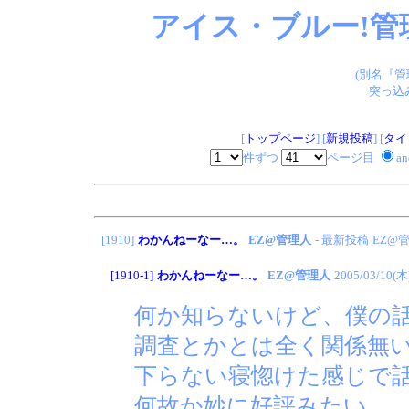
アイス・ブルー!管
(別名『
突っ込
[
トップページ
] [
新規投稿
] [
タイ
件ずつ
ページ目
a
[1910]
わかんねーなー…。
EZ@管理人
- 最新投稿
EZ@
[1910-1]
わかんねーなー…。
EZ@管理人
2005/03/10(木
何か知らないけど、僕の
調査とかとは全く関係無
下らない寝惚けた感じで話
何故か妙に好評みたい。