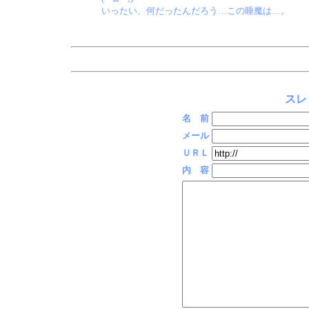
いったい、何だったんだろう…この睡魔は…。
スレ
名 前
メール
ＵＲＬ
内 容