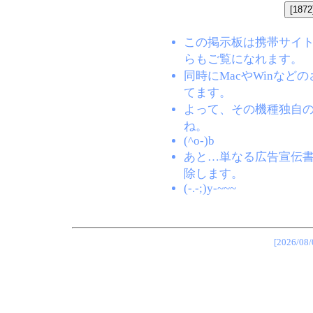
この掲示板は携帯サイト(EZW
らもご覧になれます。
同時にMacやWinな
てます。
よって、その機種独自
ね。
(^o-)b
あと…単なる広告宣伝
除します。
(-.-;)y-~~~
[2026/