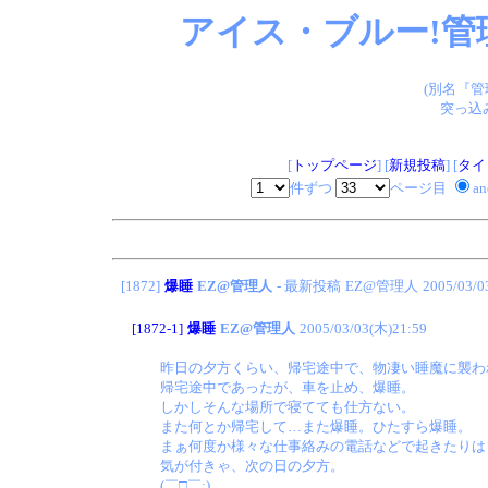
アイス・ブルー!管
(別名『
突っ込
[
トップページ
] [
新規投稿
] [
タイ
件ずつ
ページ目
a
[1872]
爆睡
EZ@管理人
- 最新投稿
EZ@管理人
2005/03/0
[1872-1]
爆睡
EZ@管理人
2005/03/03(木)21:59
昨日の夕方くらい、帰宅途中で、物凄い睡魔に襲わ
帰宅途中であったが、車を止め、爆睡。
しかしそんな場所で寝てても仕方ない。
また何とか帰宅して…また爆睡。ひたすら爆睡。
まぁ何度か様々な仕事絡みの電話などで起きたりは
気が付きゃ、次の日の夕方。
(￣□￣;)