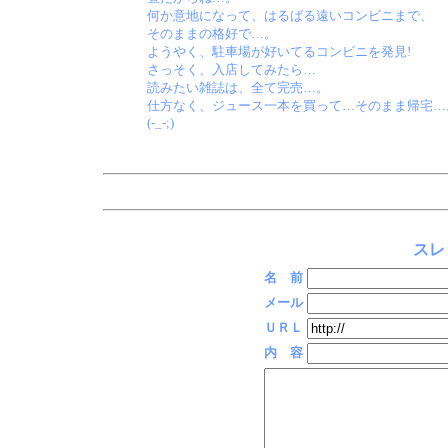
何か意地になって、はるばる遠いコンビニまで、
そのままの格好で…。
ようやく、駐車場が好いてるコンビニを発見!
さっそく、入店してみたら…
読みたい雑誌は、全て完売…。
仕方なく、ジュース一本を買って…そのまま帰宅…
(-_-;)
スレ
名 前
メール
ＵＲＬ
内 容