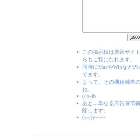
この掲示板は携帯サイト(EZW
らもご覧になれます。
同時にMacやWinな
てます。
よって、その機種独自
ね。
(^o-)b
あと…単なる広告宣伝
除します。
(-.-;)y-~~~