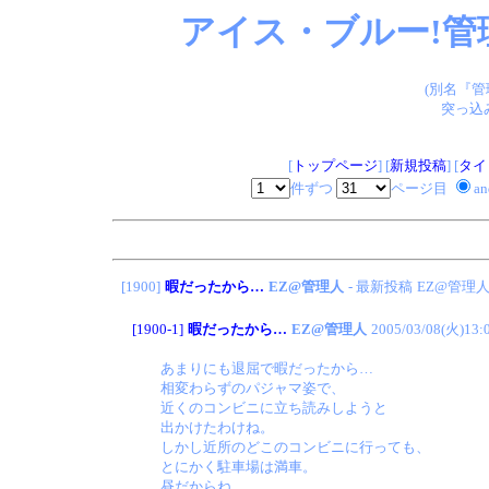
アイス・ブルー!管
(別名『
突っ込
[
トップページ
] [
新規投稿
] [
タイ
件ずつ
ページ目
a
[1900]
暇だったから…
EZ@管理人
- 最新投稿
EZ@管理
[1900-1]
暇だったから…
EZ@管理人
2005/03/08(火)13:
あまりにも退屈で暇だったから…
相変わらずのパジャマ姿で、
近くのコンビニに立ち読みしようと
出かけたわけね。
しかし近所のどこのコンビニに行っても、
とにかく駐車場は満車。
昼だからね…。